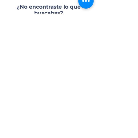
¿No encontraste lo que
buscabas?
Reserva por tu cuenta
Busca y reserva tu hospedaje de forma
fácil, rápida y segura
BUSCAR HOTELES
Confirmación inmediata
Te ayudamos a planear tu viaje
Recibe una propuesta personalizada
según lo que buscas
SOLICITAR COTIZACIÓN